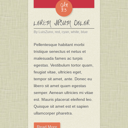
JAN
23
LOREM IPSUM DOLOR
By LuisZuno,
red
,
cyan
,
white
,
blue
Pellentesque habitant morbi
tristique senectus et netus et
malesuada fames ac turpis
egestas. Vestibulum tortor quam,
feugiat vitae, ultricies eget,
tempor sit amet, ante. Donec eu
libero sit amet quam egestas
semper. Aenean ultricies mi vitae
est. Mauris placerat eleifend leo.
Quisque sit amet est et sapien
ullamcorper pharetra.
Read More