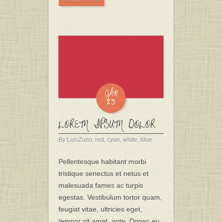
JAN
23
LOREM IPSUM DOLOR
By LuisZuno,
red
,
cyan
,
white
,
blue
Pellentesque habitant morbi
tristique senectus et netus et
malesuada fames ac turpis
egestas. Vestibulum tortor quam,
feugiat vitae, ultricies eget,
tempor sit amet, ante. Donec eu