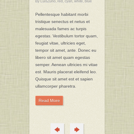
By LuisZuno,
red
,
cyan
,
white
,
blue
Pellentesque habitant morbi
tristique senectus et netus et
malesuada fames ac turpis
egestas. Vestibulum tortor quam,
feugiat vitae, ultricies eget,
tempor sit amet, ante. Donec eu
libero sit amet quam egestas
semper. Aenean ultricies mi vitae
est. Mauris placerat eleifend leo.
Quisque sit amet est et sapien
ullamcorper pharetra.
Read More